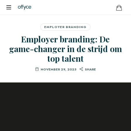
OFFYCE.NL
Transformeer
uw
EMPLOYER BRANDING
werkplek,
Employer branding: De
versterk
uw
game-changer in de strijd om
merk
top talent
NOVEMBER 29, 2023
SHARE