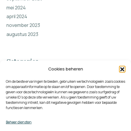
mei 2024
april 2024
november 2023
augustus 2023
Categories
Cookies beheren
3D visualisatie
Akoestiek
Om de beste ervaringen te bieden, gebruiken we technologieën zoals cookies
om apparaatinformatie op te slaan en/of te openen. Door toestemming te
Employer branding
geven voor deze technologieën kunnen we gegevens zoals surfgedrag of
unieke ID's op deze site verwerken. Als u geen toestemming geeft of uw
Gebedsruimte
toestemming intrekt, kan dit negatieve gevolgen hebben voor bepaalde
functies en kenmerken.
Gebiedsontwikkeling
Kolfruimte
Beheer diensten
Totaaloplossing