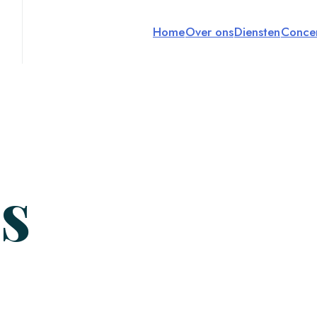
Home
Over ons
Diensten
Concen
as