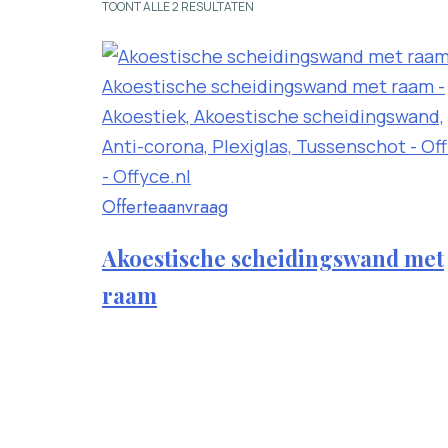
TOONT ALLE 2 RESULTATEN
Offerteaanvraag
Dit
product
Akoestische scheidingswand met
heeft
raam
meerdere
variaties.
Deze
optie
kan
gekozen