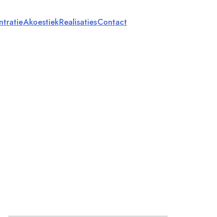
tratie
Akoestiek
Realisaties
Contact