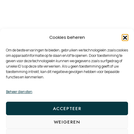
Cookies beheren
Om de beste ervaringen te bieden, gebruiken we technologieën zoals cookies
om apparaatinformatie op te slaan en/of te openen. Door toestemming te
geven voor deze technologieën kunnen we gegevens zoals surfgedrag of
unieke ID's op deze site verwerken. Als u geen toestemming geeft of uw
toestemming intrekt, kan dit negatieve gevolgen hebben voor bepaalde
functies en kenmerken.
Beheer diensten
ACCEPTEER
WEIGEREN