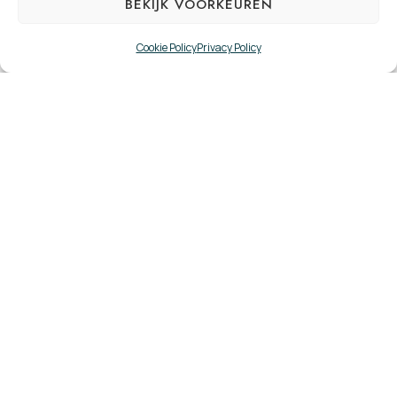
BEKIJK VOORKEUREN
Cookie Policy
Privacy Policy
Ruimte voor geloof en
reflectie op de
werkvloer