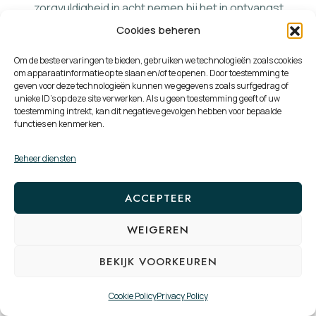
zorgvuldigheid in acht nemen bij het in ontvangst
nemen en bij de uitvoering van bestellingen van
Cookies beheren
producten en bij de beoordeling van aanvragen tot
Om de beste ervaringen te bieden, gebruiken we technologieën zoals cookies
verlening van diensten.
om apparaatinformatie op te slaan en/of te openen. Door toestemming te
geven voor deze technologieën kunnen we gegevens zoals surfgedrag of
Als plaats van levering geldt het adres dat de
unieke ID's op deze site verwerken. Als u geen toestemming geeft of uw
toestemming intrekt, kan dit negatieve gevolgen hebben voor bepaalde
consument aan het bedrijf kenbaar heeft gemaakt.
functies en kenmerken.
Met inachtneming van hetgeen hierover in lid 4 van
dit artikel is vermeld, zal het bedrijf geaccepteerde
Beheer diensten
bestellingen met bekwame spoed doch uiterlijk
ACCEPTEER
binnen 30 dagen uitvoeren, tenzij consument
akkoord is gegaan met een langere
WEIGEREN
leveringstermijn. Indien de bezorging vertraging
BEKIJK VOORKEUREN
ondervindt, of indien een bestelling niet dan wel
slechts gedeeltelijk kan worden uitgevoerd,
Cookie Policy
Privacy Policy
ontvangt de consument hiervan uiterlijk 30 dagen