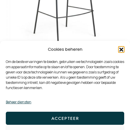
Cookies beheren
Om de beste ervaringen te bieden, gebruiken we technologieën zoals cookies
Barkruk Yvette
om apparaatinformatie op te slaan en/of te openen. Door toestemming te
geven voor deze technologieën kunnen we gegevens zoals surfgedrag of
unieke ID's op deze site verwerken. Als u geen toestemming geeft of uw
toestemming intrekt, kan dit negatieve gevolgen hebben voor bepaalde
functies en kenmerken.
Beheer diensten
PRODUCT
PAGE
2
→
PAGE
1
NAVIGATION
ACCEPTEER