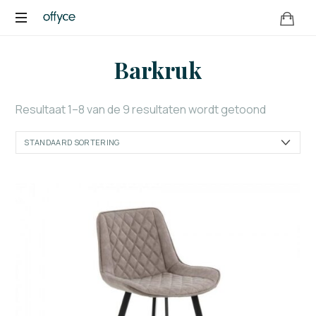
OFFYCE.NL
Transformeer
Barkruk
uw
werkplek,
versterk
Resultaat 1–8 van de 9 resultaten wordt getoond
uw
merk