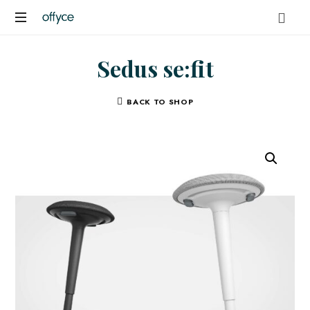
OFFYCE.NL
Transformeer
Sedus se:fit
uw
werkplek,
versterk
BACK TO SHOP
uw
merk