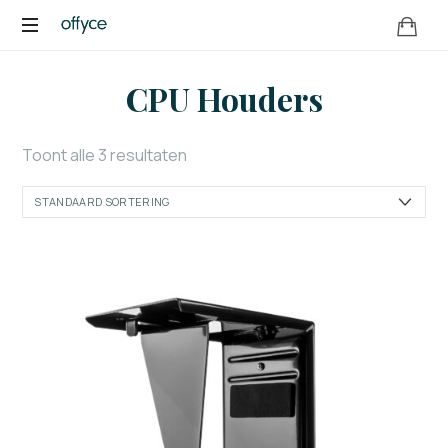
OFFYCE.NL
Transformeer
CPU Houders
uw
werkplek,
versterk
Toont alle 3 resultaten
uw
merk