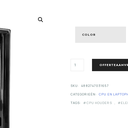
COLOR
FILEX
OFFERTEAANV
THIN
LINE
CPU
HOUDER
SKU:
4882747031657
AANTAL
CATEGORIEËN:
CPU EN LAPTO
TAGS:
CPU HOUDERS
,
ELE