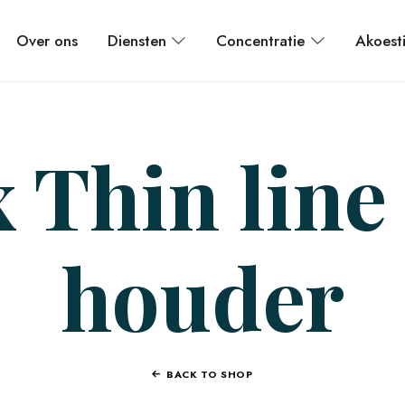
Over ons
Diensten
Concentratie
Akoest
x Thin lin
houder
BACK TO SHOP