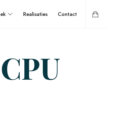
iek
Realisaties
Contact
e CPU