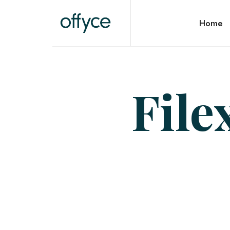
OFFYCE.NL
Home
Transformeer uw werkplek, versterk uw merk
File