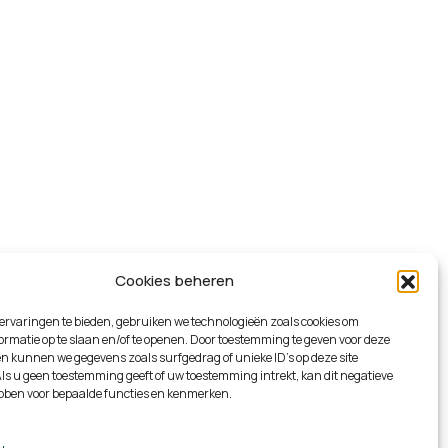
Cookies beheren
ervaringen te bieden, gebruiken we technologieën zoals cookies om
rmatie op te slaan en/of te openen. Door toestemming te geven voor deze
n kunnen we gegevens zoals surfgedrag of unieke ID's op deze site
ls u geen toestemming geeft of uw toestemming intrekt, kan dit negatieve
bben voor bepaalde functies en kenmerken.