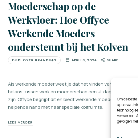
Moederschap op de
Werkvloer: Hoe Offyce
Werkende Moeders
ondersteunt bij het Kolven
EMPLOYER BRANDING
APRIL 3, 2024
SHARE
Als werkende moeder weet je dat het vinden van een
balans tussen werk en moederschap een uitdaging kan
zijn. Offyce begrijpt dit en biedt werkende moeders een
Om de beste 
apparaatinfo
helpende hand met haar speciale kolfruimte.
technologieë
verwerken. A
gevolgen he
LEES VERDER