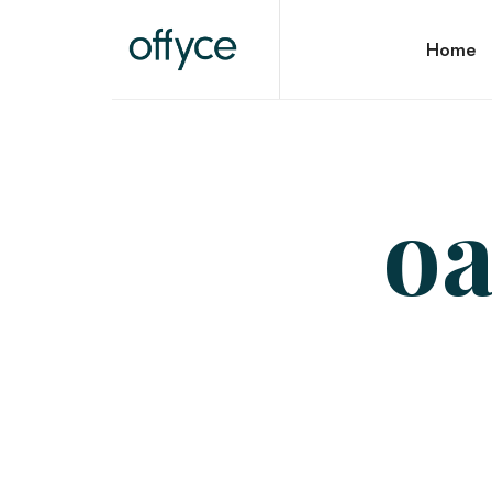
OFFYCE.NL
Home
Transformeer uw werkplek, versterk uw merk
oa