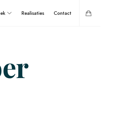
iek
Realisaties
Contact
oer