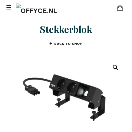
OFFYCE.NL
Transformeer
Stekkerblok
uw
werkplek,
versterk
BACK TO SHOP
uw
merk