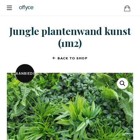
OFFYCE.NL
Transformeer
Jungle plantenwand kunst
uw
werkplek,
(1m2)
versterk
uw
merk
BACK TO SHOP
AANBIEDING!