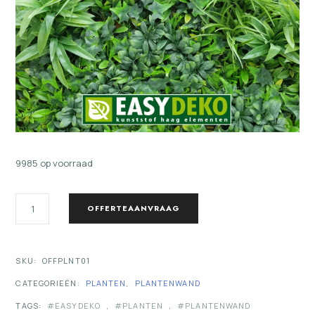
9985 op voorraad
JUNGLE
OFFERTEAANVRAAG
PLANTENWAND
KUNST
(1M2)
AANTAL
SKU:
OFFPLNT01
CATEGORIEËN:
PLANTEN
,
PLANTENWAND
TAGS:
EASYDEKO
,
PLANTEN
,
PLANTENWAND