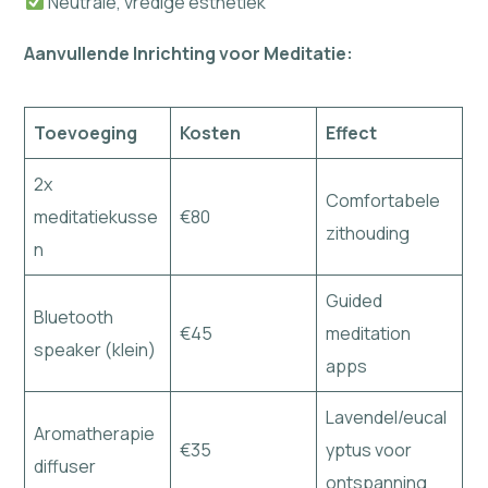
Neutrale, vredige esthetiek
Aanvullende Inrichting voor Meditatie:
Toevoeging
Kosten
Effect
2x
Comfortabele
meditatiekusse
€80
zithouding
n
Guided
Bluetooth
€45
meditation
speaker (klein)
apps
Lavendel/eucal
Aromatherapie
€35
yptus voor
diffuser
ontspanning