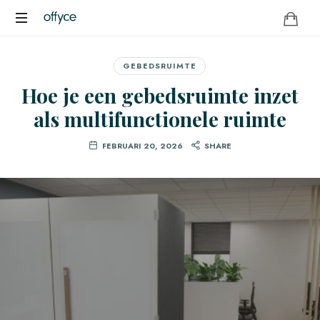
OFFYCE.NL
Transformeer
uw
GEBEDSRUIMTE
werkplek,
Hoe je een gebedsruimte inzet
versterk
uw
als multifunctionele ruimte
merk
FEBRUARI 20, 2026
SHARE