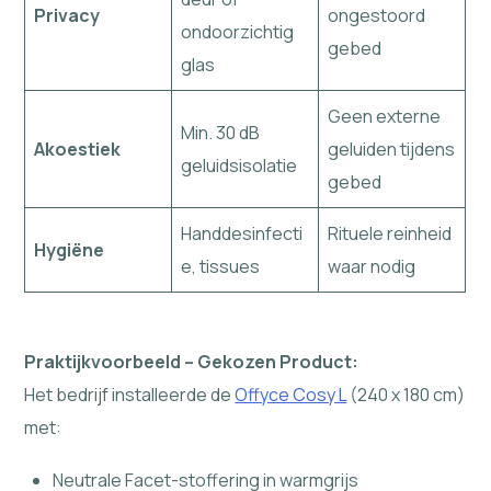
Privacy
ongestoord
ondoorzichtig
gebed
glas
Geen externe
Min. 30 dB
Akoestiek
geluiden tijdens
geluidsisolatie
gebed
Handdesinfecti
Rituele reinheid
Hygiëne
e, tissues
waar nodig
Praktijkvoorbeeld – Gekozen Product:
Het bedrijf installeerde de
Offyce Cosy L
(240 x 180 cm)
met:
Neutrale Facet-stoffering in warmgrijs