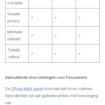
e isolatie
Visuele
✓
✓
✓
privacy
Minimale
✓
✓
✓
prikkels
Tijdelijk
✓
✓
✓
“offline”
Aanvullende Voorzieningen voor Focuswerk:
De
Offyce Work-serie
toont aan dat focus-cabines
bijna identiek zijn aan gebedsruimtes, met toevoeging
van: