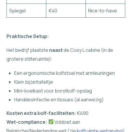
Spiegel
€40
Nice-to-have
Praktische Setup:
Het bedrijf plaatste
naast
de Cosy L cabine (in de
grotere stilteruimte):
Een ergonomische kolfstoel met armleuningen
Klein bijzettafeltje
Mini-koelkast voor borstkolf-opslag
Handdesinfectie en tissues (al aanwezig)
Kosten extra kolf-faciliteiten:
€490
Wet-compliance:
Voldoet aan
Belgische/Nederlandse wet (zie
kolfruimte wetgeving
)