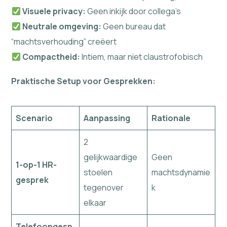
Visuele privacy:
Geen inkijk door collega’s
Neutrale omgeving:
Geen bureau dat
“machtsverhouding” creëert
Compactheid:
Intiem, maar niet claustrofobisch
Praktische Setup voor Gesprekken:
Scenario
Aanpassing
Rationale
2
gelijkwaardige
Geen
1-op-1 HR-
stoelen
machtsdynamie
gesprek
tegenover
k
elkaar
Telefoongesp