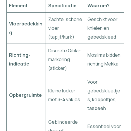
Element
Specificatie
Waarom?
Zachte, schone
Geschikt voor
Vloerbedekkin
vloer
knielen en
g
(tapijt/kurk)
gebedskleed
Discrete Qibla-
Richting-
Moslims bidden
markering
indicatie
richting Mekka
(sticker)
Voor
Kleine locker
gebedskleedje
Opbergruimte
met 3-4 vakjes
s, keppeltjes,
tasbeeh
Geblindeerde
Essentieel voor
deur of