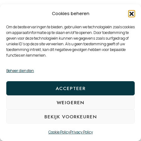
persoon
Cookies beheren
Waarde:
€18.720/jaar (12 personen x 2 uur x
€39/uur x 52 weken ÷ 2)
Om de beste ervaringen te bieden, gebruiken we technologieën zoals cookies
om apparaatinformatie op te slaan en/of te openen. Door toestemming te
4. Employer Branding:
geven voor deze technologieën kunnen we gegevens zoals surfgedrag of
unieke ID's op deze site verwerken. Als u geen toestemming geeft of uw
toestemming intrekt, kan dit negatieve gevolgen hebben voor bepaalde
+8% stijging
“voelt werkgever zich betrokken bij
functies en kenmerken.
welzijn” in jaarlijkse enquête
Beheer diensten
+12% stijging
“zou bedrijf aanbevelen als
werkgever”
ACCEPTEER
Moeilijk kwantificeerbaar, maar impact op
recruitment en reputatie
WEIGEREN
BEKIJK VOORKEUREN
Totale ROI jaar 1
Cookie Policy
Privacy Policy
Baten
Bedrag