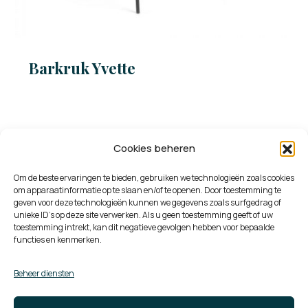
Barkruk Yvette
Cookies beheren
Bureaustoel Evelien
Om de beste ervaringen te bieden, gebruiken we technologieën zoals cookies
om apparaatinformatie op te slaan en/of te openen. Door toestemming te
geven voor deze technologieën kunnen we gegevens zoals surfgedrag of
unieke ID's op deze site verwerken. Als u geen toestemming geeft of uw
toestemming intrekt, kan dit negatieve gevolgen hebben voor bepaalde
functies en kenmerken.
Beheer diensten
Bureaustoel Erik