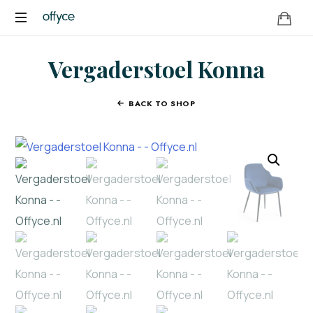
OFFYCE.NL
Transformeer
Vergaderstoel Konna
uw
werkplek,
versterk
BACK TO SHOP
uw
merk