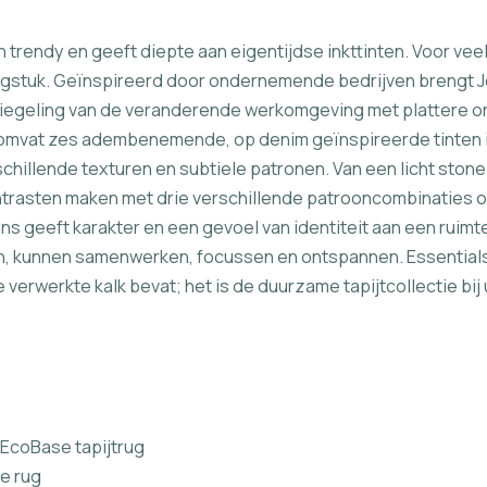
en trendy en geeft diepte aan eigentijdse inkttinten. Voor v
edingstuk. Geïnspireerd door ondernemende bedrijven brengt 
piegeling van de veranderende werkomgeving met plattere o
mvat zes adembenemende, op denim geïnspireerde tinten in
rschillende texturen en subtiele patronen. Van een licht st
trasten maken met drie verschillende patrooncombinaties o
s geeft karakter en een gevoel van identiteit aan een rui
n, kunnen samenwerken, focussen en ontspannen. Essential
 verwerkte kalk bevat; het is de duurzame tapijtcollectie bij
EcoBase tapijtrug
e rug