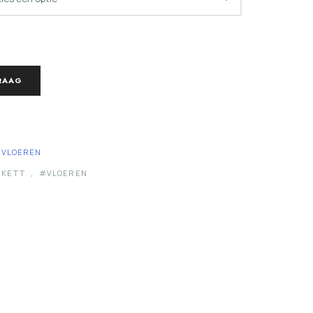
RAAG
VLOEREN
RKETT
,
VLOEREN