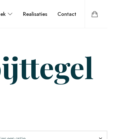
iek
Realisaties
Contact
ijttegel