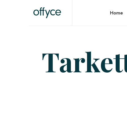
OFFYCE.NL
Home
Transformeer uw werkplek, versterk uw merk
Tarkett