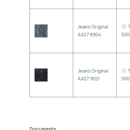
Jeans Original
T
AA27 8904
50
Jeans Original
T
AA27 9021
50
Documents