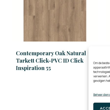
Contemporary Oak Natural
Tarkett Click-PVC ID Click
Om de beste 
Inspiration 55
apparaatinfo
technologieë
verwerken. A
gevolgen he
Beheer dien
ACC