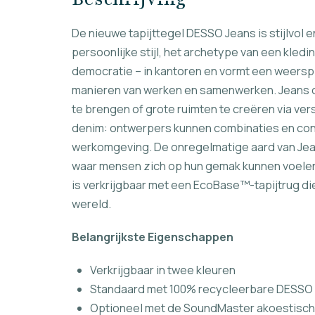
De nieuwe tapijttegel DESSO Jeans is stijlvol 
persoonlijke stijl, het archetype van een kl
democratie – in kantoren en vormt een weers
manieren van werken en samenwerken. Jeans o
te brengen of grote ruimten te creëren via ve
denim: ontwerpers kunnen combinaties en con
werkomgeving. De onregelmatige aard van Jean
waar mensen zich op hun gemak kunnen voele
is verkrijgbaar met een EcoBase™-tapijtrug die
wereld.
Belangrijkste Eigenschappen
Verkrijgbaar in twee kleuren
Standaard met 100% recycleerbare DESSO 
Optioneel met de SoundMaster akoestisch