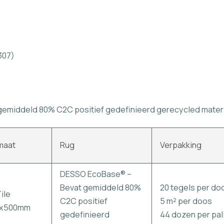
307)
gemiddeld 80% C2C positief gedefinieerd gerecycled mater
maat
Rug
Verpakking
DESSO EcoBase® –
Bevat gemiddeld 80%
20 tegels per do
ile
C2C positief
5 m² per doos
0x500mm
gedefinieerd
44 dozen per pal