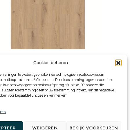
Delicate Oak Almond Tarkett
Cookies beheren
PVC ID Inspiration 55
ervaringen te bieden, gebruiken we technologieën zoals cookies om
rmatie op te slaan en/of te openen. Door toestemming te geven voor deze
n kunnen we gegevens zoals surfgedrag of unieke ID's op deze site
ls u geen toestemming geeft of uw toestemming intrekt, kan dit negatieve
bben voor bepaalde functies en kenmerken.
sten
EPTEER
WEIGEREN
BEKIJK VOORKEUREN