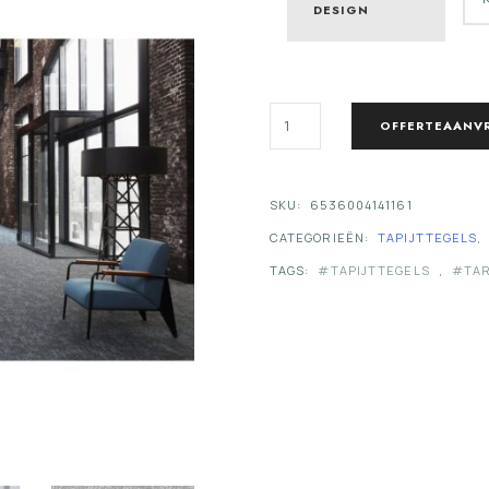
DESIGN
TARKETT
OFFERTEAANV
JEANS
TAPIJTTEGEL
AANTAL
SKU:
6536004141161
CATEGORIEËN:
TAPIJTTEGELS
,
TAGS:
TAPIJTTEGELS
,
TA