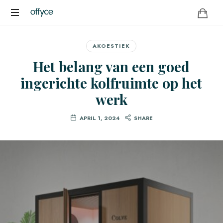
OFFYCE.NL
Transformeer
uw
AKOESTIEK
werkplek,
Het belang van een goed
versterk
uw
ingerichte kolfruimte op het
merk
werk
APRIL 1, 2024
SHARE