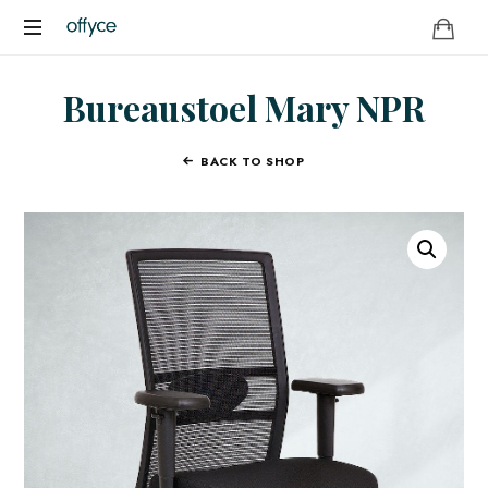
OFFYCE.NL
Transformeer
Bureaustoel Mary NPR
uw
werkplek,
versterk
BACK TO SHOP
uw
merk