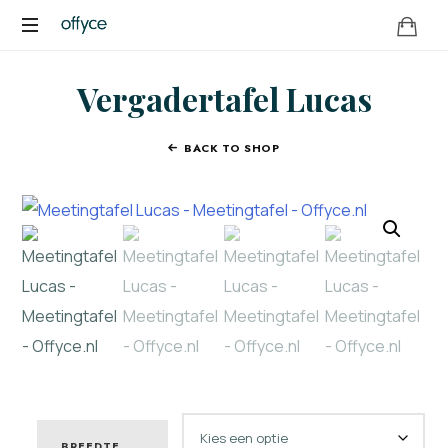
OFFYCE.NL
Transformeer
Vergadertafel Lucas
uw
werkplek,
versterk
BACK TO SHOP
uw
merk
BREEDTE