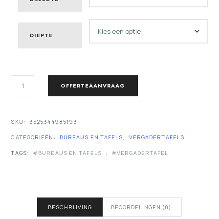
DIEPTE
VERGADERTAFEL
OFFERTEAANVRAAG
LUCAS
AANTAL
SKU:
3525344985193
CATEGORIEËN:
BUREAUS EN TAFELS
,
VERGADERTAFELS
TAGS:
BUREAUS EN TAFELS
,
VERGADERTAFEL
BESCHRIJVING
BEOORDELINGEN (0)