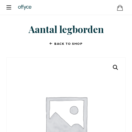
OFFYCE.NL
Transformeer
Aantal legborden
uw
werkplek,
versterk
BACK TO SHOP
uw
merk