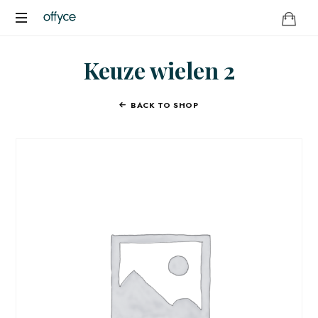
OFFYCE.NL
Transformeer
Keuze wielen 2
uw
werkplek,
versterk
BACK TO SHOP
uw
merk