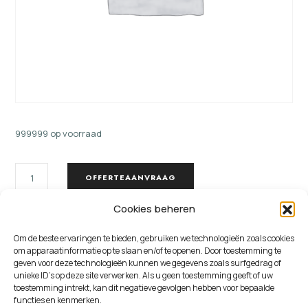
999999 op voorraad
KEUZE
OFFERTEAANVRAAG
WIELEN
2
Cookies beheren
AANTAL
Om de beste ervaringen te bieden, gebruiken we technologieën zoals cookies
om apparaatinformatie op te slaan en/of te openen. Door toestemming te
geven voor deze technologieën kunnen we gegevens zoals surfgedrag of
BESCHRIJVING
BEOORDELINGEN (0)
unieke ID's op deze site verwerken. Als u geen toestemming geeft of uw
toestemming intrekt, kan dit negatieve gevolgen hebben voor bepaalde
functies en kenmerken.