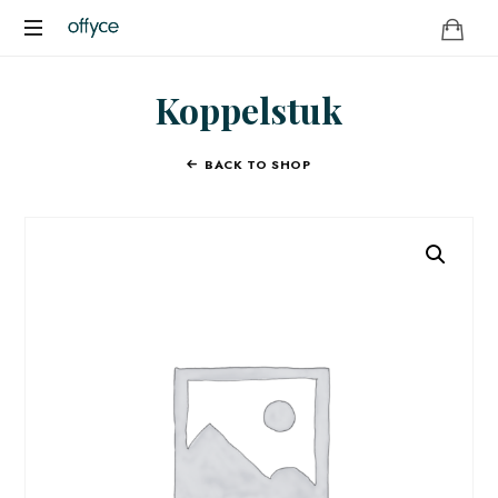
OFFYCE.NL
Transformeer
Koppelstuk
uw
werkplek,
versterk
BACK TO SHOP
uw
merk