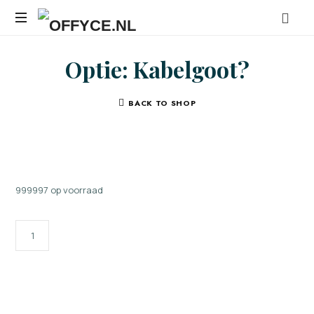
OFFYCE.NL
Transformeer
Optie: Kabelgoot?
uw
werkplek,
versterk
BACK TO SHOP
uw
merk
999997 op voorraad
OPTIE:
KABELGOOT?
AANTAL