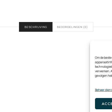
BESCHRIJVING
BEOORDELINGEN (0)
Om de beste 
apparaatinfo
technologieë
verwerken. A
gevolgen he
Beheer dien
ACC