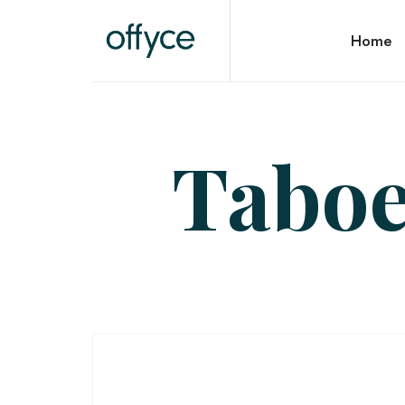
OFFYCE.NL
Home
Transformeer uw werkplek, versterk uw merk
Taboe