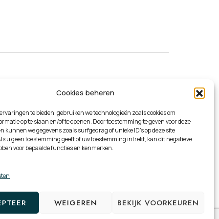
Cookies beheren
ervaringen te bieden, gebruiken we technologieën zoals cookies om
rmatie op te slaan en/of te openen. Door toestemming te geven voor deze
n kunnen we gegevens zoals surfgedrag of unieke ID's op deze site
ls u geen toestemming geeft of uw toestemming intrekt, kan dit negatieve
bben voor bepaalde functies en kenmerken.
sten
EPTEER
WEIGEREN
BEKIJK VOORKEUREN