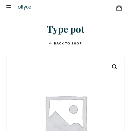
OFFYCE.NL
Transformeer
Type pot
uw
werkplek,
versterk
BACK TO SHOP
uw
merk