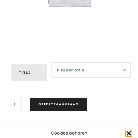
TITLE
TYPE
OFFERTEAANVRAAG
POT
AANTAL
SKU:
2455213342825
Cookies beheren