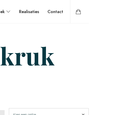
iek
Realisaties
Contact
lkruk