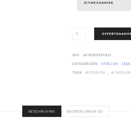
ZITMECHANIEK
AMAZONE
OFFERTEAANV
ZADELKRUK
AANTAL
SKU:
4618259234921
CATEGORIEËN:
STOELEN
,
ZAD
TAGS:
STOELEN
,
ZADELK
BESCHRIJVING
BEOORDELINGEN (0)