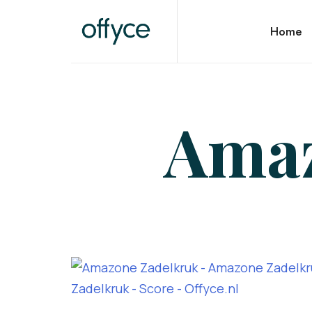
OFFYCE.NL
Home
Transformeer uw werkplek, versterk uw merk
Amaz