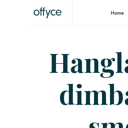
OFFYCE.NL
Home
Transformeer uw werkplek, versterk uw merk
Hangla
dimb
sm