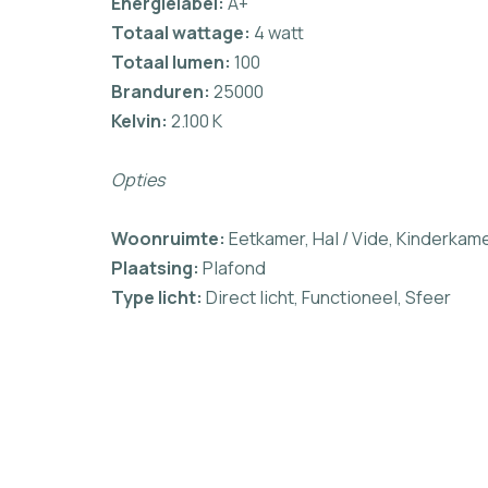
Energielabel:
A+
Totaal wattage:
4 watt
Totaal lumen:
100
Branduren:
25000
Kelvin:
2.100 K
Opties
Woonruimte:
Eetkamer, Hal / Vide, Kinderkam
Plaatsing:
Plafond
Type licht:
Direct licht, Functioneel, Sfeer