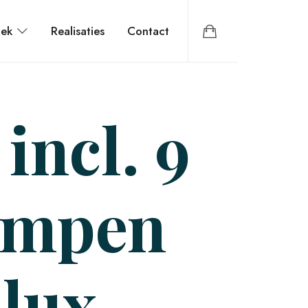
iek
Realisaties
Contact
incl. 9
ampen
lux