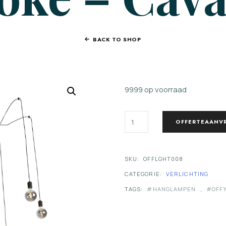
BACK TO SHOP
9999 op voorraad
HANGLAMP
OFFERTEAANV
ZWART
INCL.
9
DIMBARE
SKU:
OFFLGHT008
G195
LAMPEN
CATEGORIE:
VERLICHTING
SMOKE
-
TAGS:
HANGLAMPEN
,
OFF
CAVALUX
AANTAL