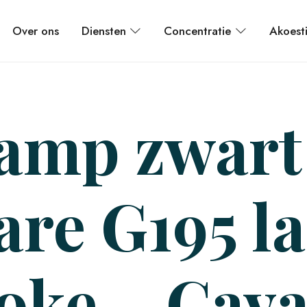
Over ons
Diensten
Concentratie
Akoest
mp zwart 
are G195 l
oke – Cava