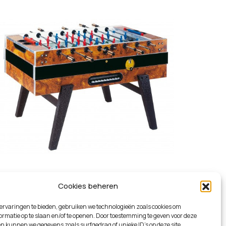
Cookies beheren
Garlando De Luxe
ervaringen te bieden, gebruiken we technologieën zoals cookies om
rmatie op te slaan en/of te openen. Door toestemming te geven voor deze
n kunnen we gegevens zoals surfgedrag of unieke ID's op deze site