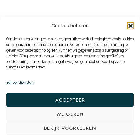
Cookies beheren
Design hanglamp zwart met
smoke glas 8-lichts – Uvas
Om de beste ervaringen te bieden, gebruiken we technologieën zoals cookies
om apparaatinformatie op te slaan en/of te openen. Door toestemming te
geven voor deze technologieën kunnen we gegevens zoals surfgedrag of
unieke ID's op deze site verwerken. Als u geen toestemming geeft of uw
toestemming intrekt, kan dit negatieve gevolgen hebben voor bepaalde
functies en kenmerken.
Art deco hanglamp messing met
Beheer diensten
blauwe glazen – Pallon
ACCEPTEER
WEIGEREN
BEKIJK VOORKEUREN
©2017-2025 OFFYCE - ALLE RECHTEN