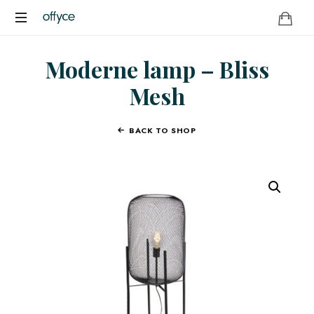
OFFYCE.NL
Transformeer
Moderne lamp – Bliss
uw
werkplek,
Mesh
versterk
uw
merk
BACK TO SHOP