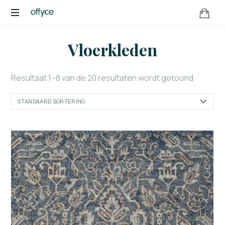
OFFYCE.NL
Transformeer
Vloerkleden
uw
werkplek,
versterk
Resultaat 1–8 van de 20 resultaten wordt getoond
uw
merk