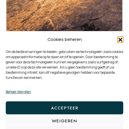
Cookies beheren
Louis de Poortere Mad Men
Om de beste ervaringen te bieden, gebruiken we technologieën zoals cookies
Cracks
om apparaatinformatie op te slaan en/of te openen. Door toestemming te
geven voor deze technologieën kunnen we gegevens zoals surfgedrag of
unieke ID's op deze site verwerken. Als u geen toestemming geeft of uw
toestemming intrekt, kan dit negatieve gevolgen hebben voor bepaalde
functies en kenmerken.
Beheer diensten
PRODUCT
PAGE
PAGE
2
3
→
PAGE
1
NAVIGATION
ACCEPTEER
WEIGEREN