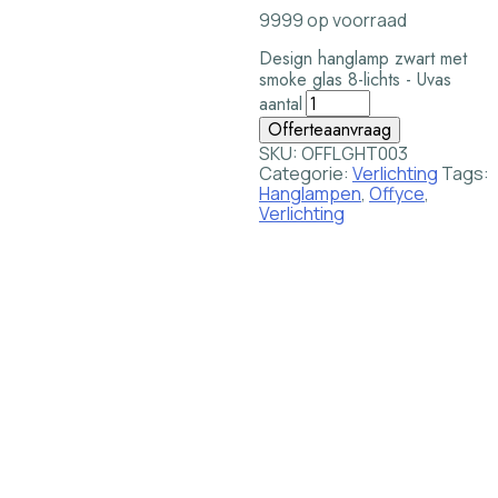
9999 op voorraad
Design hanglamp zwart met
smoke glas 8-lichts - Uvas
aantal
Offerteaanvraag
SKU:
OFFLGHT003
Categorie:
Verlichting
Tags:
Hanglampen
,
Offyce
,
Verlichting