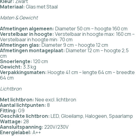
Kleur:
Zwart
Materiaal:
Glas met Staal
Maten & Gewicht
Afmetingen algemeen:
Diameter 50 cm – hoogte 160 cm
Verstelbaar in hoogte:
Verstelbaar in hoogte max: 160 cm –
Verstelbaar in hoogte min: 70 cm
Afmetingen glas:
Diameter 9 cm – hoogte 12 cm
Afmetingen montageplaat:
Diameter 12 cm – hoogte 2,5
cm
Snoerlengte:
120 cm
Gewicht:
3.3 kg
Verpakkingsmaten:
Hoogte 41 cm – lengte 64 cm – breedte
64 cm
Lichtbron
Met lichtbron:
Nee excl. lichtbron
Aantal lichtpunten:
8
Fitting:
G9
Geschikte lichtbron:
LED, Gloeilamp, Halogeen, Spaarlamp
Wattage:
28
Aansluitspanning:
220V/230V
Energielabel:
A++